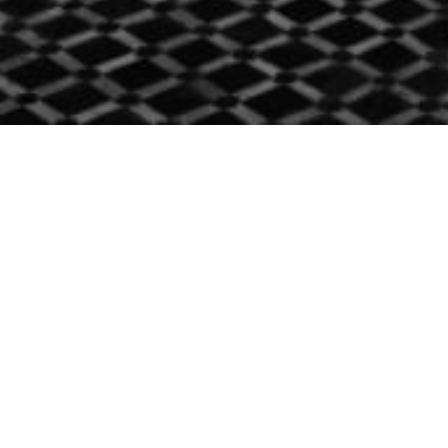
Corpro Travel
CORPO TRAVEL organise vos
séminaires, team building et autres
événements !