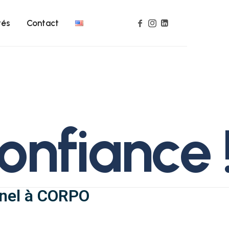
tés
Contact
o
n
f
i
a
n
c
e
nnel à CORPO