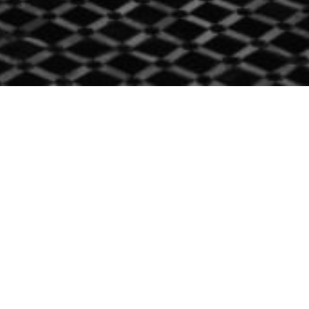
Contact
+212 603 391 719
contact@corprotravel-
marrakech.com
50 Lot Maazzouzia 1er étage Appt N°2,