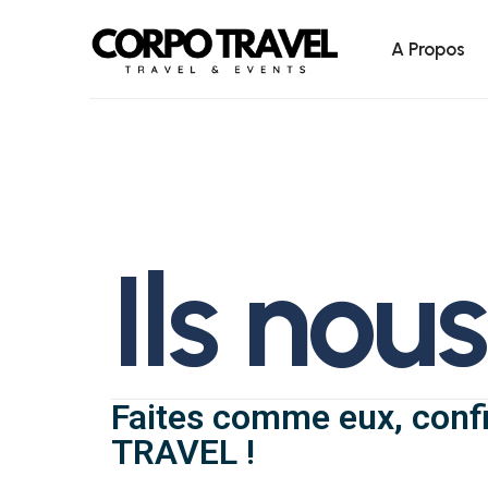
A Propos
I
l
s
n
o
u
s
Faites comme eux, conf
TRAVEL !