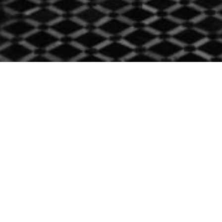
Navigation Rapide
Accueil
À Propos
Nos Services
Portfolio
Actualités