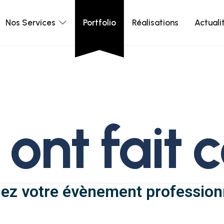
Nos Services
Portfolio
Réalisations
Actuali
o
n
t
f
a
i
t
c
iez votre évènement professio